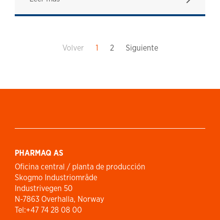
Volver
1
2
Siguiente
PHARMAQ AS
Oficina central / planta de producción
Skogmo Industriområde
Industrivegen 50
N-7863 Overhalla, Norway
Tel:+47 74 28 08 00