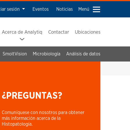
ciar sesión
Eventos
Noticias
Menú
Acerca de Analytiq
Contactar
Ubicaciones
SmoltVision
Microbiología
Análisis de datos
¿PREGUNTAS?
Comuníquese con nosotros para obtener
más información acerca de la
Histopatología.