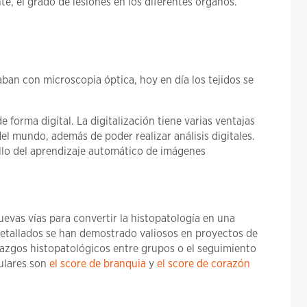
te, el grado de lesiones en los diferentes órganos.
aban con microscopia óptica, hoy en día los tejidos se
forma digital. La digitalización tiene varias ventajas
l mundo, además de poder realizar análisis digitales.
lo del aprendizaje automático de imágenes
vas vías para convertir la histopatología en una
 detallados se han demostrado valiosos en proyectos de
allazgos histopatológicos entre grupos o el seguimiento
ulares son
el score de branquia
y
el score de corazón