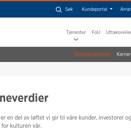
Søk
Kundeportal
Arra
Tjenester
FoU
Uttaksveil
Våre kjerneverdier
Karrier
rneverdier
er en del av løftet vi gir til våre kunder, investorer o
for kulturen vår.