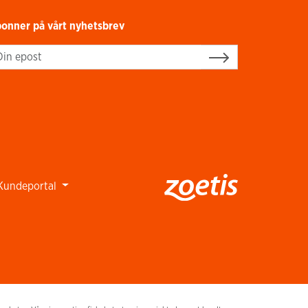
onner på vårt nyhetsbrev
gn up
Kundeportal