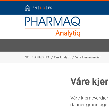
EN
NO
ES
NO
ANALYTIQ
Om Analytiq
Våre kjerneverdier
Våre kje
Våre kjerneverdier 
danner grunnlaget 