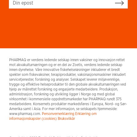
Sign up
PHARMAQ er verdens ledende selskap innen vaksiner og innovasjon rettet
mot akvakulturnæringen og er en del av Zoetis, verdens ledende selskap
innen dyrehelse. Våre innovative fiskehelseløsninger inkluderer et bredt
spekter som fiskevaksiner, terapiprodukter, vaksinasjonsmaskiner inkludert
servicetjenester, forskning og analyser. Selskapet leverer miljøvennlige,
trygge og effektive helseprodukter til den globale akvakulturnæringen ved
hjelp av målrettet forskning og engasjerte medarbeidere. Produksjon,
administrasjon, forskning og utvikling ligger i Norge og med global
virksomhet i kommersielle oppdrettsmarkeder har PHARMAQ rundt 375
medarbeidere. Konsernets produkter markedsføres i Europa, Nord- og Sør-
Amerika samt i Asia. For mer informasjon, se selskapets hjemmeside:
www.pharmaq.com.
Personvernerklæring
Erklæring om
informasjonskapsler (cookies)
Bruksvilkår