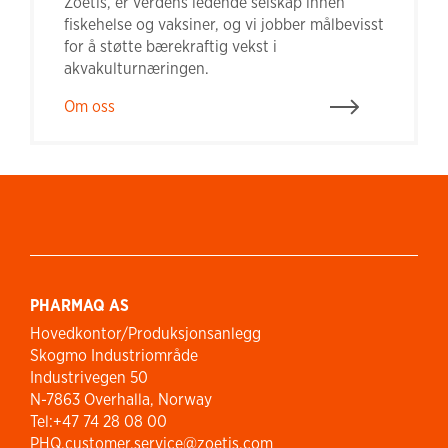
Zoetis, er verdens ledende selskap innen
fiskehelse og vaksiner, og vi jobber målbevisst
for å støtte bærekraftig vekst i
akvakulturnæringen.
Om oss
PHARMAQ AS
Hovedkontor/Produksjonsanlegg
Skogmo Industriområde
Industrivegen 50
N-7863 Overhalla, Norway
Tel:+47 74 28 08 00
PHQ.customer.service@zoetis.com