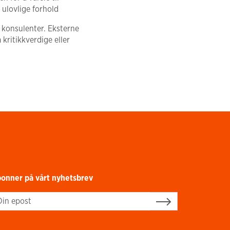
r ulovlige forhold
 konsulenter. Eksterne
kritikkverdige eller
onner på vårt nyhetsbrev
gn up