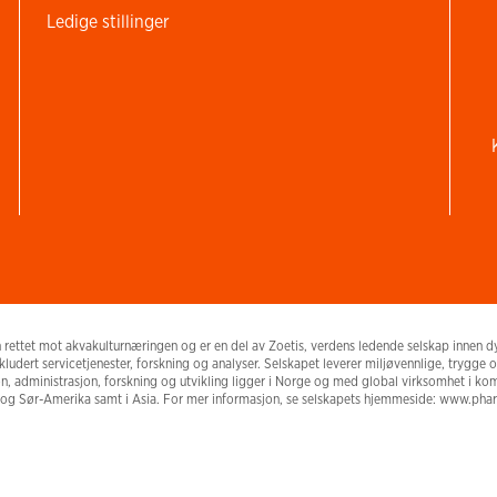
Ledige stillinger
ttet mot akvakulturnæringen og er en del av Zoetis, verdens ledende selskap innen dyre
kludert servicetjenester, forskning og analyser. Selskapet leverer miljøvennlige, trygge
on, administrasjon, forskning og utvikling ligger i Norge og med global virksomhet i
 og Sør-Amerika samt i Asia. For mer informasjon, se selskapets hjemmeside: www.p