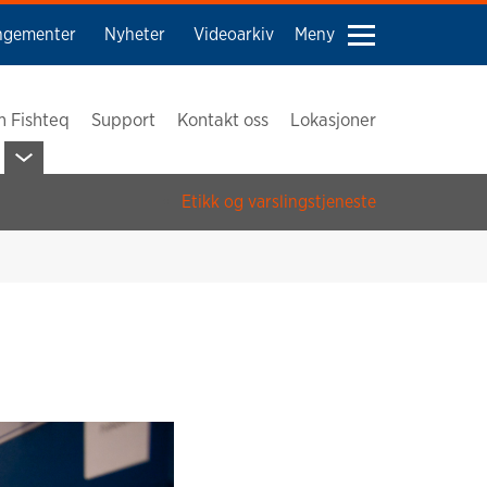
ngementer
Nyheter
Videoarkiv
Meny
 Fishteq
Support
Kontakt oss
Lokasjoner
Etikk og varslingstjeneste