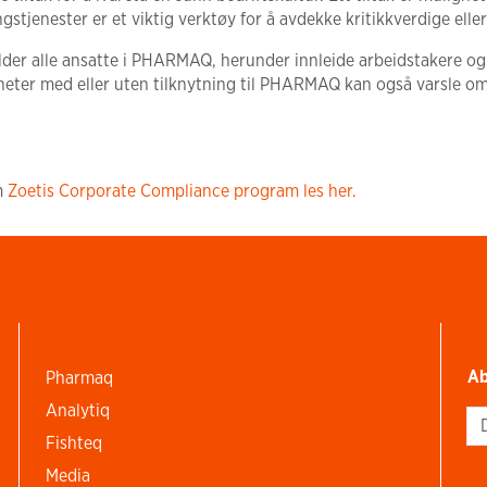
ngstjenester er et viktig verktøy for å avdekke kritikkverdige elle
der alle ansatte i PHARMAQ, herunder innleide arbeidstakere og
heter med eller uten tilknytning til PHARMAQ kan også varsle om 
m
Zoetis Corporate Compliance program les her.
Ab
Pharmaq
Analytiq
Si
Fishteq
Media