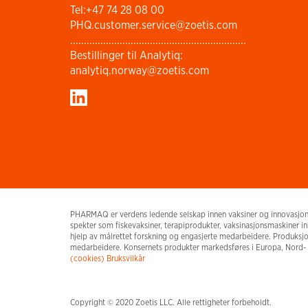
Tel:+47 74 28 08 00
PHQ.customer.service@zoetis.com
................................................................
Bestillinger til Analytiq:
analytiq.norway@zoetis.com
PHARMAQ er verdens ledende selskap innen vaksiner og innovasjon re
spekter som fiskevaksiner, terapiprodukter, vaksinasjonsmaskiner in
hjelp av målrettet forskning og engasjerte medarbeidere. Produksj
medarbeidere. Konsernets produkter markedsføres i Europa, Nord-
(cookies)
Bruksvilkår
Copyright © 2020 Zoetis LLC. Alle rettigheter forbeholdt.