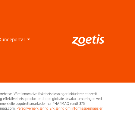
Kundeportal
helse. Våre innovative fiskehelseløsninger inkluderer et bredt
 og effektive helseprodukter til den globale akvakulturnæringen ved
 kommersielle oppdrettsmarkeder har PHARMAQ rundt 375
harmaq.com.
Personvernerklæring
Erklæring om informasjonskapsler