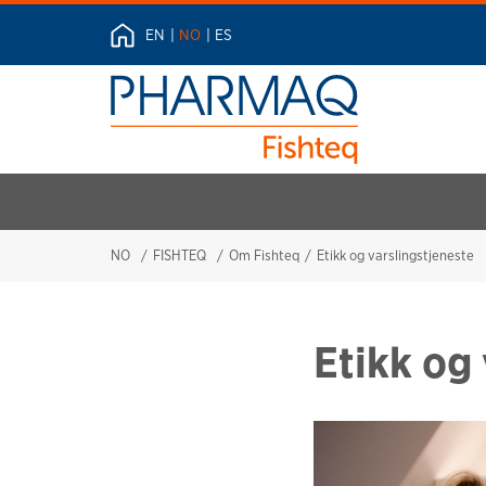
EN
NO
ES
NO
FISHTEQ
Om Fishteq
Etikk og varslingstjeneste
Etikk og 