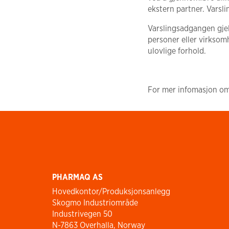
ekstern partner. Varsli
Varslingsadgangen gjel
personer eller virksom
ulovlige forhold.
For mer infomasjon o
PHARMAQ AS
Hovedkontor/Produksjonsanlegg
Skogmo Industriområde
Industrivegen 50
N-7863 Overhalla, Norway