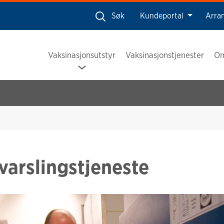
Søk
Kundeportal
Arra
Vaksinasjonsutstyr
Vaksinasjonstjenester
Om
varslingstjeneste