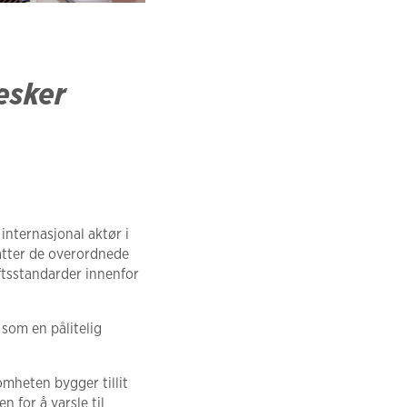
esker
 internasjonal aktør i
fatter de overordnede
ftsstandarder innenfor
som en pålitelig
omheten bygger tillit
n for å varsle til