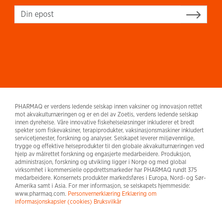
Sign up
PHARMAQ er verdens ledende selskap innen vaksiner og innovasjon rettet
mot akvakulturnæringen og er en del av Zoetis, verdens ledende selskap
innen dyrehelse. Våre innovative fiskehelseløsninger inkluderer et bredt
spekter som fiskevaksiner, terapiprodukter, vaksinasjonsmaskiner inkludert
servicetjenester, forskning og analyser. Selskapet leverer miljøvennlige,
trygge og effektive helseprodukter til den globale akvakulturnæringen ved
hjelp av målrettet forskning og engasjerte medarbeidere. Produksjon,
administrasjon, forskning og utvikling ligger i Norge og med global
virksomhet i kommersielle oppdrettsmarkeder har PHARMAQ rundt 375
medarbeidere. Konsernets produkter markedsføres i Europa, Nord- og Sør-
Amerika samt i Asia. For mer informasjon, se selskapets hjemmeside:
www.pharmaq.com.
Personvernerklæring
Erklæring om
informasjonskapsler (cookies)
Bruksvilkår