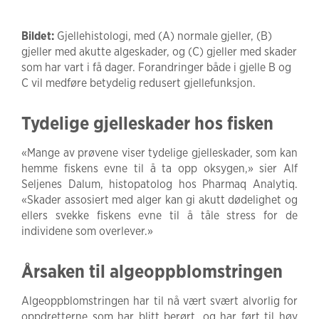
Bildet:
Gjellehistologi, med (A) normale gjeller, (B)
gjeller med akutte algeskader, og (C) gjeller med skader
som har vart i få dager. Forandringer både i gjelle B og
C vil medføre betydelig redusert gjellefunksjon.
Tydelige gjelleskader hos fisken
«Mange av prøvene viser tydelige gjelleskader, som kan
hemme fiskens evne til å ta opp oksygen,» sier Alf
Seljenes Dalum, histopatolog hos Pharmaq Analytiq.
«Skader assosiert med alger kan gi akutt dødelighet og
ellers svekke fiskens evne til å tåle stress for de
individene som overlever.»
Årsaken til algeoppblomstringen
Algeoppblomstringen har til nå vært svært alvorlig for
oppdretterne som har blitt berørt, og har ført til høy