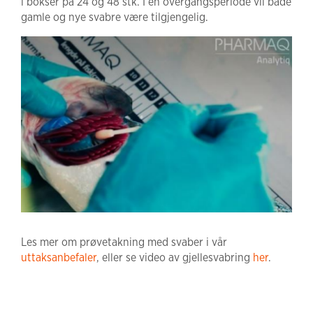
i bokser på 24 og 48 stk. I en overgangsperiode vil både
gamle og nye svabre være tilgjengelig.
Les mer om prøvetakning med svaber i vår
uttaksanbefaler
, eller se video av gjellesvabring
her
.