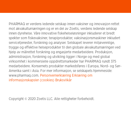
PHARMAQ er verdens ledende selskap innen vaksiner og innovasjon rettet
mot akvakulturnæringen og er en del av Zoetis, verdens ledende selskap
innen dyrehelse. Våre innovative fiskehelseløsninger inkluderer et bredt
spekter som fiskevaksiner, terapiprodukter, vaksinasjonsmaskiner inkludert
servicetjenester, forskning og analyser. Selskapet leverer miljøvennlige,
trygge og effektive helseprodukter til den globale akvakulturnæringen ved
hjelp av målrettet forskning og engasjerte medarbeidere. Produksjon,
administrasjon, forskning og utvikling ligger i Norge og med global
virksomhet i kommersielle oppdrettsmarkeder har PHARMAQ rundt 375
medarbeidere. Konsernets produkter markedsføres i Europa, Nord- og Sør-
Amerika samt i Asia. For mer informasjon, se selskapets hjemmeside:
www.pharmaq.com.
Personvernerklæring
Erklæring om
informasjonskapsler (cookies)
Bruksvilkår
Copyright © 2020 Zoetis LLC. Alle rettigheter forbeholdt.